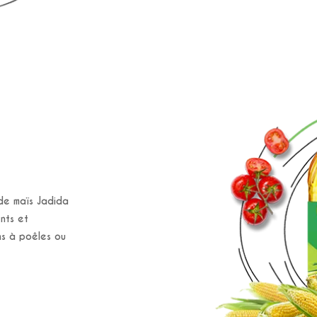
 de maïs Jadida
ents et
ns à poêles ou