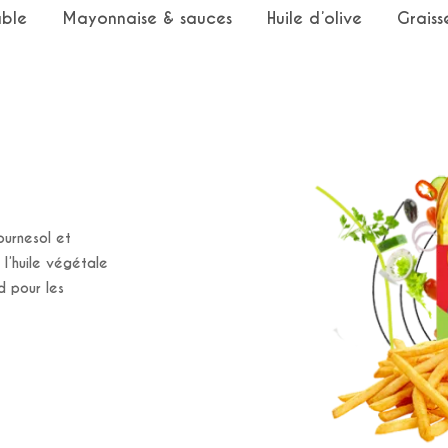
able
Mayonnaise & sauces
Huile d’olive
Graiss
ournesol et
 l’huile végétale
d pour les