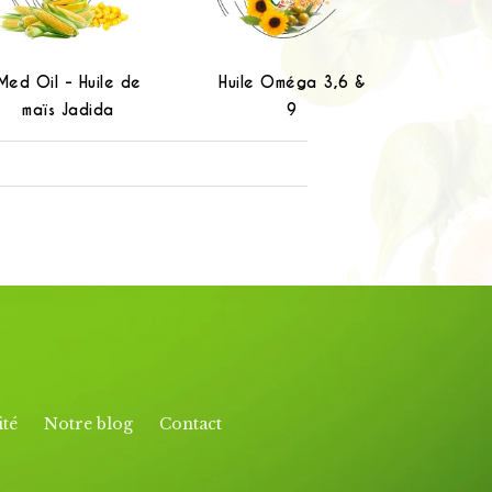
Med Oil - Huile de
Huile Oméga 3,6 &
Hui
maïs Jadida
9
ité
Notre blog
Contact