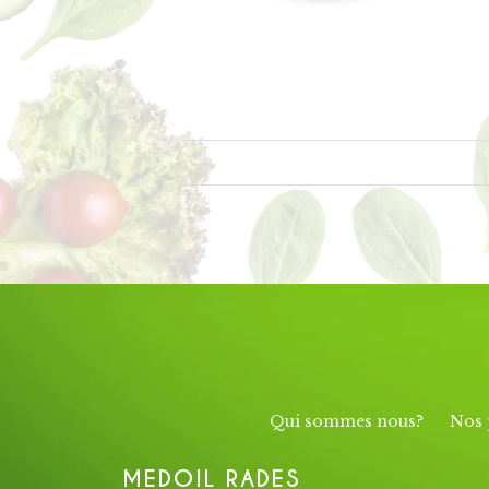
&
Huile de soja
Huile d’oléine de
Palme
Qui sommes nous?
Nos 
MEDOIL RADES