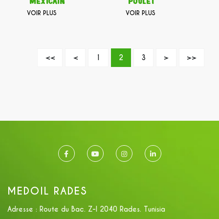
mexicain
poulet
VOIR PLUS
VOIR PLUS
<<
<
1
2
3
>
>>
MEDOIL RADES
Adresse :
Route du Bac. Z-I 2040 Rades. Tunisia